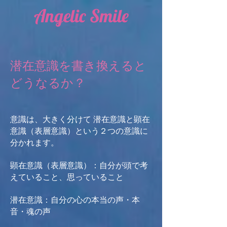
Angelic Smile
潜在意識を書き換えると
どうなるか？
意識は、大きく分けて 潜在意識と顕在
意識（表層意識）という２つの意識に
分かれます。
顕在意識（表層意識）：自分が頭で考
えていること、思っていること
潜在意識：自分の心の本当の声・本
音・魂の声