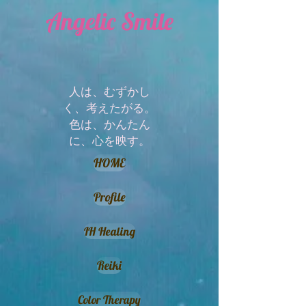
Angelic Smile
人は、むずかし
く、考えたがる。
​色は、かんたん
に、心を映す。
HOME
Profile
IH Healing
Reiki
Color Therapy