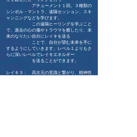
アチューメント１回。３種類の
シンボル・マントラ、遠隔セッション、スキ
ャンニングなどを学びます。
この遠隔ヒーリングを学ぶこと
で、過去の心の傷やトラウマを癒したり、未
来のなりたい自分にレイキを送る
ことで、自分が望む未来を手に
するようにしていきます。レベル１よりもさ
らに深いレベルでレイキエネルギー
を送ることができます。
レイキ３： 高次元の意識と繋がり、精神性
の向上や人生の助けに使用する
アチューメント１回。最高シン
ボル・マントラ、さまざまな症状におけるレ
イキの活用法などを学びます。
レベル１、２でのヒーリングを
より深く、効果的に行う事ができます。これ
はアドバンスのクラスです。
レイキ４： レイキの伝授の仕方と指導法
アチューメントの仕方の伝授