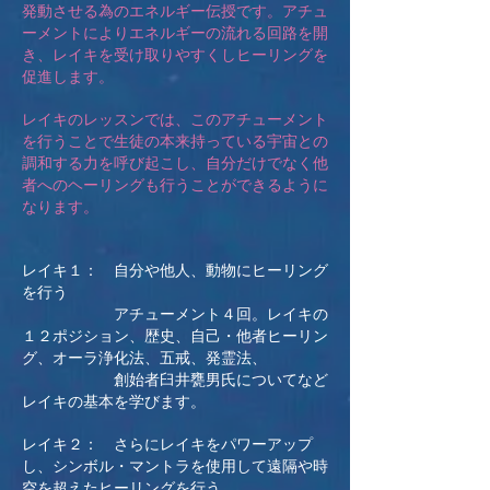
発動させる為のエネルギー伝授です。アチュ
ーメントによりエネルギーの流れる回路を開
き、レイキを受け取りやすくしヒーリングを
促進します。
レイキのレッスンでは、このアチューメント
を行うことで生徒の本来持っている宇宙との
調和する力を呼び起こし、自分だけでなく他
者へのヘーリングも行うことができるように
なります。
レイキ１： 自分や他人、動物にヒーリング
を行う
アチューメント４回。レイキの
１２ポジション、歴史、自己・他者ヒーリン
グ、オーラ浄化法、五戒、発霊法、
創始者臼井甕男氏についてなど
レイキの基本を学びます。
レイキ２： さらにレイキをパワーアップ
し、シンボル・マントラを使用して遠隔や時
空を超えたヒーリングを行う