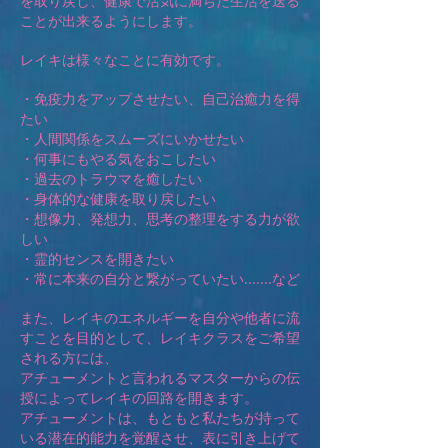
を取り戻し、健康で活気に満ちた生活を送る
ことが出来るようにします。
レイキは様々なことに有効です。
・免疫力をアップさせたい、自己治癒力を得
たい
・人間関係をスムーズにいかせたい
・何事にもやる気をおこしたい
・過去のトラウマを癒したい
・身体的な健康を取り戻したい
・想像力、発想力、思考の整理をする力が欲
しい
・霊的センスを開きたい
・常に本来の自分と繋がっていたい.......など
また、レイキのエネルギーを自分や他者に流
すことを目的として、レイキクラスをご希望
される方には、
アチューメントと言われるマスターからの伝
授によってレイキの回路を開きます。
アチューメントは、もともと私たちが持って
いる潜在的能力を覚醒させ、表に引き上げて