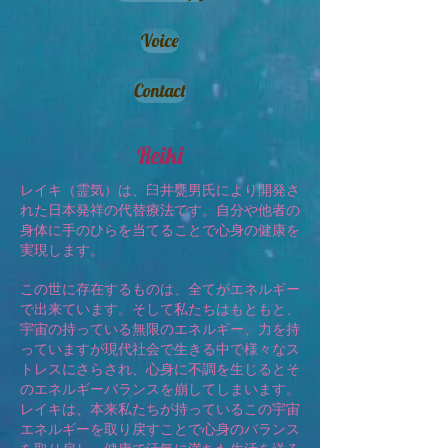
Voice
Contact
Reiki
レイキ（霊気）は、臼井甕男氏により開発さ
れた日本発祥の代替療法です。自分や他者の
身体に手のひらを当てることで心身の健康を
実現します。
この世に存在するものは、全てがエネルギー
で出来ています。そして私たちはもともと、
宇宙の持っている無限のエネルギー、力を持
っていますが現代社会で生きる中で様々なス
トレスにさらされ、心身に不調を生じるとそ
のエネルギーバランスを崩してしまいます。
レイキは、本来私たちが持っているこの宇宙
エネルギーを取り戻すことで心身のバランス