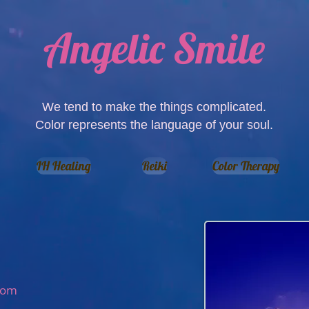
Angelic Smile
We tend to make the things complicated.
Color represents the language of your soul.
IH Healing
Reiki
Color Therapy
com