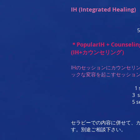
IH (Integrated Healing)
3 sessions $34
5 sessions $ 5
＊Popular
IH + Counseli
(IH+カウンセリング）
IHのセッションにカウンセリ
ックな変容を起こすセッシ
1 session $17
3 sessions $48
5 sessions $75
セラピーでの内容に併せて、
す。別途ご相談下さい。